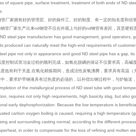
s of square pipe, surface treatment, treatment of both ends of ND steel 
e.
d钢管厂家拥有好的管理层、好的操作工、好的制度、有一定的知名度和信
钢管厂家生产出来nd钢管不仅在外观上与好的nd钢管有差距，其坚硬程
d ND steel pipe manufacturer has good management, good operators, good
ts produced can naturally meet the high-end requirements of customers
eel pipe not only in appearance and good ND steel pipe has a gap, its 
的温度控制试管冶金过程的顺利完成，如氧化脱磷的保证不仅要求高，高碱
度低有利于关盘;在氧化精炼期间，造成活性炭氧沸腾，要求具有高温（大
程中，要求炉早钢液具有过热度的必须的，以补偿出钢过程中，与炉输送
pletion of the metallurgical process of ND steel tube with good temper
on, requires not only high requirements, high basicity slag, but also g
nal early dephosphorization. Because the low temperature is beneficial 
ivated carbon oxygen boiling is caused, requiring a high temperature (
ing and surrounding casting normal; according to the different process 
uperheat, in order to compensate for the loss of refining and molten st