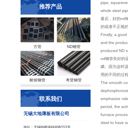
pipe, squarenes
推荐产品
whole steel pip
最后，好的n
的或者不正规的
Finally, a goo
and the produc
方管
ND钢管
produced ND st
nd钢管良好
磷。因为这时温
用的不同的过
耐候钢管
考登钢管
The smooth com
dephosphorizati
联系我们
emphasize ratio
period, the act
无锡大地薄板有限公司
furnace process
steel to have s
地址：无锡钱桥镇钱胡路553号